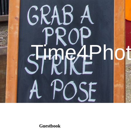
Time4Phot
Guestbook