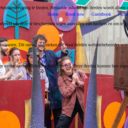
bruikerservaring te bieden. Bepaalde inhoud van derden wordt alleen 
Home
Book now
Guestbook
Pictu
rbeeld om deze te beschermen tegen aanvallen van hackers en om te zor
aliseren. Dit omvat statistieken die door derden websitebeheerder wor
n verantwoordelijkheid wordt geleverd. Deze derden kunnen hun eigen c