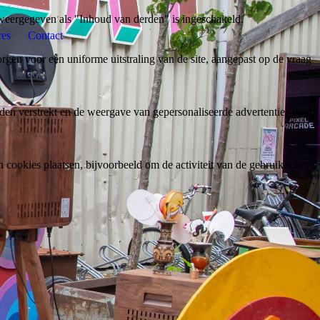
weergegeven als "Inhoud van derden" is ingeschakeld.
res
Contact
gen voor een uniforme uitstraling van de site, aangepast op de vraag
den verstrekt en de weergave van gepersonaliseerde advertenties door
ookies plaatsen, bijvoorbeeld om de activiteit van de gebruiker te