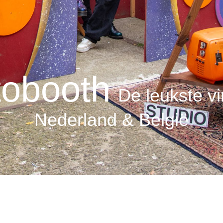
obooth
De leukste v
Nederland & België