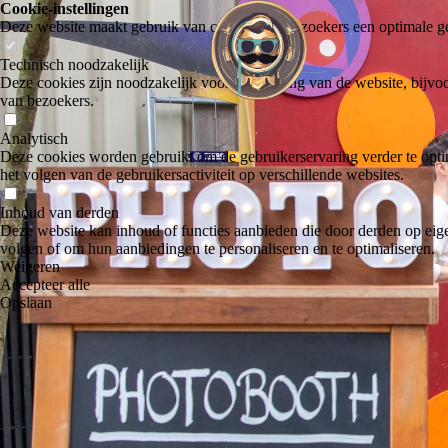
Cookie-instellingen
Deze website maakt gebruik van cookies om bezoekers een optimale ge
Technisch noodzakelijk
Deze cookies zijn noodzakelijk voor de werking van de website, bijvoo
van bezoekers.
Analytisch
Deze cookies worden gebruikt om de gebruikerservaring verder te optim
het volgen van de gebruikersactiviteit op verschillende websites.
Inhoud van derden
Deze website kan inhoud of functies aanbieden die door derden op eige
volgen of om hun aanbiedingen te personaliseren en te optimaliseren.
Weigeren
Accepteer alle
Opslaan